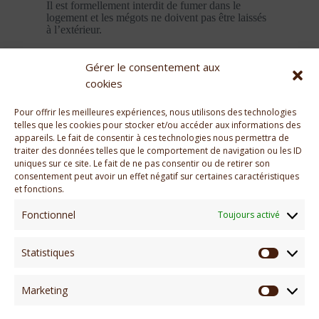
Il est formellement interdit de fumer dans le
logement et les mégots ne doivent pas être laissés
à l’extérieur.
Article 18 – Linge de lit / Linge de bain / Linge
Gérer le consentement aux
de cuisine
Le linge de lit / de bain / de cuisine n’est pas
cookies
fourni. Il revient au locataire d’amener son linge
personnel. Le propriétaire propose des kits linges :
Pour offrir les meilleures expériences, nous utilisons des technologies
15€ par lit ; et 6€ par personne pour 1 grande
telles que les cookies pour stocker et/ou accéder aux informations des
serviette et 1 petite serviette. Si le locataire
appareils. Le fait de consentir à ces technologies nous permettra de
souhaite souscrire une option, obligation de
traiter des données telles que le comportement de navigation ou les ID
l’indiquer au propriétaire au moins 15 jours avant
uniques sur ce site. Le fait de ne pas consentir ou de retirer son
le jour de l’arrivée.
consentement peut avoir un effet négatif sur certaines caractéristiques
et fonctions.
Article 19 – Litiges
Les éventuelles réclamations concernant le bien
Fonctionnel
Toujours activé
loué devront être formulées dans les 48 heures qui
suivent l’entrée dans les lieux par lettre
recommandée adressée au propriétaire,
Statistiques
accompagnée de justificatifs. Une fois ce délai de
Statisti
48 heures passé, les réclamations ne pourront être
prises en considération. En cas de contestation, le
Marketing
Tribunal de Commerce de Toulouse est seul
Marketi
compétent.