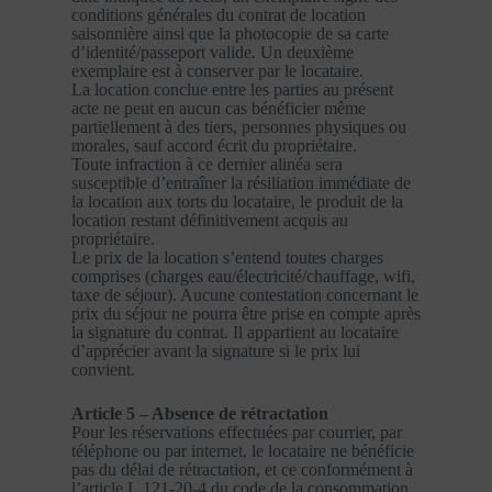
conditions générales du contrat de location
saisonnière ainsi que la photocopie de sa carte
d’identité/passeport valide. Un deuxième
exemplaire est à conserver par le locataire.
La location conclue entre les parties au présent
acte ne peut en aucun cas bénéficier même
partiellement à des tiers, personnes physiques ou
morales, sauf accord écrit du propriétaire.
Toute infraction à ce dernier alinéa sera
susceptible d’entraîner la résiliation immédiate de
la location aux torts du locataire, le produit de la
location restant définitivement acquis au
propriétaire.
Le prix de la location s’entend toutes charges
comprises (charges eau/électricité/chauffage, wifi,
taxe de séjour). Aucune contestation concernant le
prix du séjour ne pourra être prise en compte après
la signature du contrat. Il appartient au locataire
d’apprécier avant la signature si le prix lui
convient.
Article 5 – Absence de rétractation
Pour les réservations effectuées par courrier, par
téléphone ou par internet, le locataire ne bénéficie
pas du délai de rétractation, et ce conformément à
l’article L.121-20-4 du code de la consommation