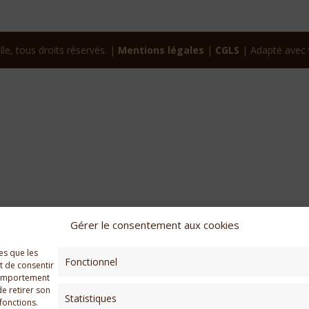
le, tous droits réservés. |
Mentions légales
|
CGLS
| Adapté avec
Gérer le consentement aux cookies
es que les
Fonctionnel
t de consentir
 comportement
de retirer son
Statistiques
fonctions.