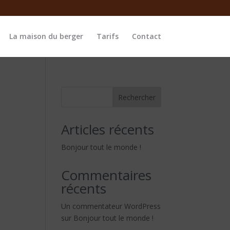
La maison du berger
Tarifs
Contact
Rechercher
Articles récents
Bonjour tout le monde !
Commentaires
récents
Un commentateur WordPress
sur
Bonjour tout le monde !