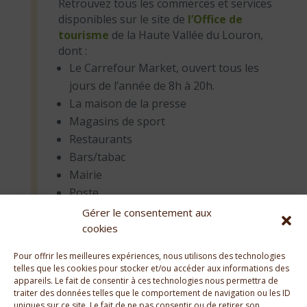
Retrouvez tous les commerces et services
disponibles sur le site de
l’Office de
tourisme
de la Haute Vallée du Louron,
dont :
Le Carrefour Market, ouvert tous les
jours de l’année de 8h à 20h.
La maison de la presse
Magasins de sport
Restaurants
Bars/tabac
Mairie
Poste
Office de Tourisme
Gérer le consentement aux
Médecin, Ostéopathe, Kiné
cookies
Pharmacie
Pour offrir les meilleures expériences, nous utilisons des technologies
Laverie automatique
telles que les cookies pour stocker et/ou accéder aux informations des
appareils. Le fait de consentir à ces technologies nous permettra de
traiter des données telles que le comportement de navigation ou les ID
uniques sur ce site. Le fait de ne pas consentir ou de retirer son