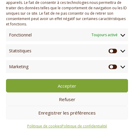
Bonjour tout le monde !
appareils. Le fait de consentir à ces technologies nous permettra de
traiter des données telles que le comportement de navigation ou les ID
uniques sur ce site. Le fait de ne pas consentir ou de retirer son
Commentaires récents
consentement peut avoir un effet négatif sur certaines caractéristiques
et fonctions.
Un commentateur WordPress
sur
Bonjour tout le
Fonctionnel
Toujours activé
monde !
Statistiques
Statisti
© Copyright 2022 - 2026. Les gîtes de Loudenvielle,
Marketing
Marketi
tous droits réservés. |
Mentions légales
|
CGLS
|
Adapté avec
par
Arixo Communication
Accepter
Refuser
Enregistrer les préférences
Politique de cookies
Politique de confidentialité