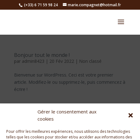
(+33) 6 71 59 98 24
marie.compagnet@hotmail.fr
Bonjour tout le monde !
par
admin8423
|
20 Fév 2022
|
Non classé
Bienvenue sur WordPress. Ceci est votre premier
article. Modifiez-le ou supprimez-le, puis commencez à
écrire !
Gérer le consentement aux
Rechercher
cookies
Articles récents
Pour offrir les meilleures expériences, nous utilisons des technologies
telles que les cookies pour stocker et/ou accéder aux informations des